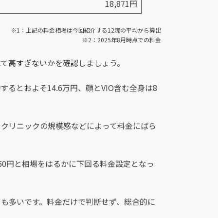
18,871円
※1：上記の料金相場は今回紹介する12院の平均から算出
※2：2025年8月時点での料金
べて高すぎないかを確認しましょう。
るとおよそ14.6万円、顔とVIO含む全身は8
やクリニックの規模感などによって料金にばら
050円と相場をはるかに下回る料金設定となっ
とも多いです。料金だけで判断せず、総合的に