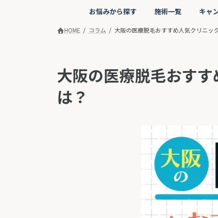
コ
ナ
お悩みから探す
施術一覧
キャ
ン
ビ
テ
ゲ
HOME
コラム
大阪の医療脱毛おすすめ人気クリニック
ン
ー
ツ
シ
へ
ョ
大阪の医療脱毛おすす
ス
ン
キ
に
は？
ッ
移
プ
動