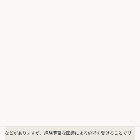
で回復します。数日後には日常生活に戻れることが多いです。
注意事項
施術に伴うリスク
糸リフトは比較的安全な施術ですが、まれに内出血や腫れ、挿入
部分の軽度の凹凸が生じることがあります。
また、施術後は極端な顔の動きを避けることや、入浴などの制限
がある場合もあります。
糸の種類や挿入方法により、リスクや注意事項が異なるため、カ
ウンセリングでの確認が大切です。
施術に伴うリスクとして、感染や糸の位置ズレ、アレルギー反応
などがありますが、経験豊富な医師による施術を受けることでリ