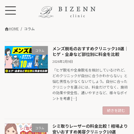
コ
ナ
ン
ビ
テ
ゲ
ン
ー
ツ
シ
HOME
コラム
へ
ョ
ス
ン
キ
に
メンズ脱毛のおすすめクリニック10選｜
ッ
移
コラム
ヒゲ・全身など部位別に料金を比較
プ
動
2026年2月9日
「ヒゲ脱毛や全身脱毛を検討しているけれど、
どのクリニックが自分に合うかわからない」と
悩む男性も少なくないでしょう。自分に合った
クリニックを選ぶには、料金だけでなく、施術
の効果や安全性、通いやすさなど、様々なポイ
ントを考慮 […]
続きを読む
シミ取りレーザーの料金比較！相場より
コラム
安いおすすめ美容クリニック10選